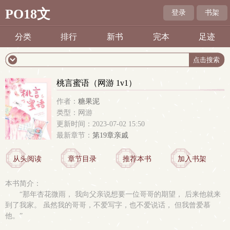
PO18文
登录
书架
分类
排行
新书
完本
足迹
桃言蜜语（网游 1v1）
作者：
糖果泥
类型：网游
更新时间：2023-07-02 15:50
最新章节：
第19章亲戚
从头阅读
章节目录
推荐本书
加入书架
本书简介：
“那年杏花微雨， 我向父亲说想要一位哥哥的期望， 后来他就来
到了我家。 虽然我的哥哥，不爱写字，也不爱说话， 但我曾爱慕
他。”